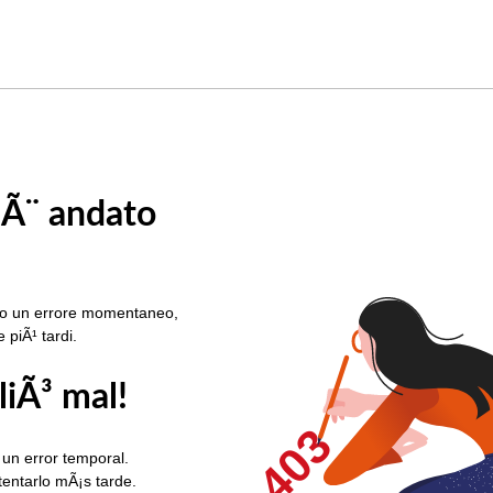
 Ã¨ andato
rato un errore momentaneo,
e piÃ¹ tardi.
liÃ³ mal!
403
 un error temporal.
ntentarlo mÃ¡s tarde.