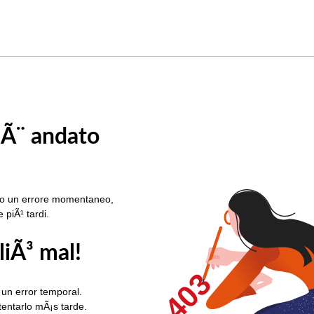
 Ã¨ andato
rato un errore momentaneo,
e piÃ¹ tardi.
liÃ³ mal!
403
 un error temporal.
ntentarlo mÃ¡s tarde.