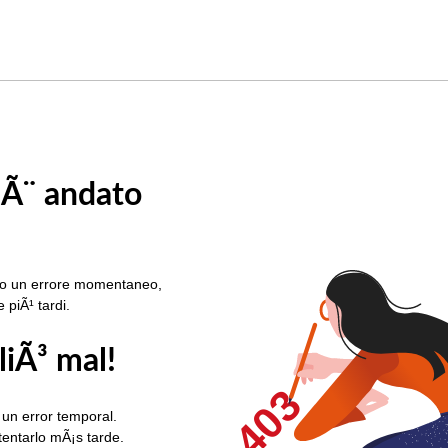
 Ã¨ andato
rato un errore momentaneo,
e piÃ¹ tardi.
liÃ³ mal!
403
 un error temporal.
ntentarlo mÃ¡s tarde.